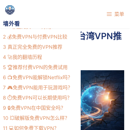
跳
目录
至
菜单
内
墙外看
1
🔍哪些免费VPN好用？
容
2026年5款好用的台湾VPN推
2
💰免费VPN与付费VPN比较
荐|获得台湾IP地址
3
真正完全免费的VPN推荐
2026年7月7日
4
🚀我的翻墙历程
5
🏆推荐付费VPN的免费试用
6
📺免费VPN能解锁Netflix吗？
7
🎮免费VPN能用于玩游戏吗？
8
⏱️免费VPN可以长期使用吗？
9
🔒免费VPN在中国安全吗？
10
💥破解版免费VPN怎么样？
11
💻如何免费下载VPN？