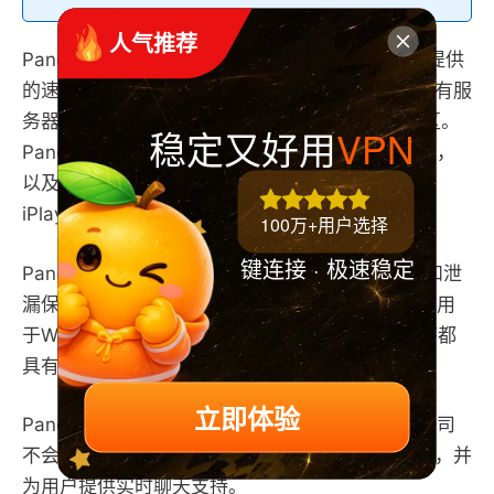
 人气推荐
Panda VPN是一家规模较小的VPN服务商，但它提供
的速度和安全性可与大型竞争对手媲美。尽管它只有服
务器数量不多，但它们分布在用户常用的国家/地区。
稳定又好用
VPN
Panda VPN可以解锁台湾的流媒体服务，如KKTV，
以及西方的Netflix、Hulu、Prime Video和BBC
iPlayer等流媒体服务，具有少量的。
100万+用户选择
键连接 · 极速稳定
Panda VPN使用不可破解的加密、网络终止开关和泄
漏保护，以防止任何数据泄漏到VPN隧道之外。适用
于Windows，MacOS，iOS，Android的应用程序都
具有简单的操作界面，新用户可以轻松上手。
立即体验
Panda VPN允许用户同时最多连接3台设备。该公司
不会保存你的活动日志或可用于识别你身份的数据，并
为用户提供实时聊天支持。