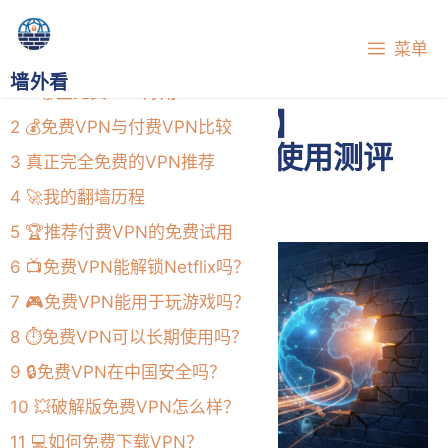
跳
目录
至
菜单
内
墙外看
1
🔍哪些免费VPN好用？
容
【NordVPN怎么样】
2
💰免费VPN与付费VPN比较
NordVPN中国详细使用测评
3
真正完全免费的VPN推荐
2026年7月1日
4
🚀我的翻墙历程
5
🏆推荐付费VPN的免费试用
6
📺免费VPN能解锁Netflix吗？
7
🎮免费VPN能用于玩游戏吗？
8
⏱️免费VPN可以长期使用吗？
9
🔒免费VPN在中国安全吗？
10
💥破解版免费VPN怎么样？
11
💻如何免费下载VPN？