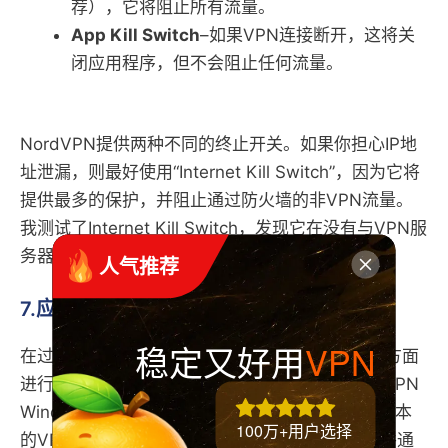
荐），它将阻止所有流量。
App Kill Switch
–如果VPN连接断开，这将关
闭应用程序，但不会阻止任何流量。
NordVPN提供两种不同的终止开关。如果你担心IP地
址泄漏，则最好使用“Internet Kill Switch”，因为它将
提供最多的保护，并阻止通过防火墙的非VPN流量。
我测试了Internet Kill Switch，发现它在没有与VPN服
务器的活动连接时，可以有效地阻止流量。
 人气推荐
7.应用程序安全无泄漏
稳定又好用
VPN
在过去的一年中，NordVPN再次在隐私和安全性方面
进行了一些出色的改进。许多测试都未发现NordVPN
Windows或Mac OS客户端有任何泄漏。我使用基本
100万+用户选择
的VPN测试检查了Windows和Mac OS客户端，并通