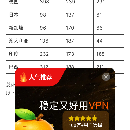
德国
398
239
291
日本
98
137
61
新加坡
96
170
66
澳大利亚
136
187
44
印度
232
173
188
巴西
312
188
211
 人气推荐
总体而言，SoftEther 和 Wireguard 是最快的选择。
以下是他们在 10 个地点的平均值：
稳定又好用
VPN
IKEv2：
168/46
*
SoftEther
：
* 218/163
100万+用户选择
OpenVPN (UDP)：
73/79