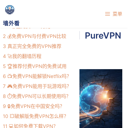
跳
目录
至
菜单
内
墙外看
1
🔍哪些免费VPN好用？
容
【PureVPN怎么样】PureVPN
2
💰免费VPN与付费VPN比较
中国详细使用测评
3
真正完全免费的VPN推荐
2026年7月1日
4
🚀我的翻墙历程
5
🏆推荐付费VPN的免费试用
6
📺免费VPN能解锁Netflix吗？
7
🎮免费VPN能用于玩游戏吗？
8
⏱️免费VPN可以长期使用吗？
9
🔒免费VPN在中国安全吗？
10
💥破解版免费VPN怎么样？
11
💻如何免费下载VPN？