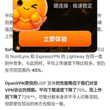
OpenVPN (TCP)：
50/49
键连接 · 极速稳定
平均而言，
IKEv2
的下载速度下降仅为
44%
，而上传
则更加困难下降了
84%
。值得注意的是，立陶宛的峰
值显着提高了上传平均值。如果我选择更偏远的位置，
上传速度会受到很大影响。
立即体验
SoftEther
的平均下载速度仅下降了
27%
，因此它可以
与 NordLynx 和 ExpressVPN 的 Lightway 在同一类
别中竞争。与此同时，平均上传速度下降比较多，但仍
在可控范围内-
45%
。
OpenVPN更快的
UDP 变体
的性能略低于我们对该
VPN协议的预期。平均下载速度下降了
75%
，而上传
则下降了
73%**。尽管分数本身并不令人印象深刻，
但即使在较远的地方也相当一致。