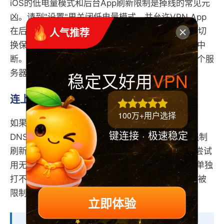
iOS的低电量模式和后台App刷新限制是掉线的常见元
凶。请到"设置"里关闭低电量模式，并允许VPN App
 人气推荐
在后台运行。同时开启App里的"自动重连"和"网络切
换保护"，这样在Wi-Fi与蜂窝之间切换时VPN不会中
断。若某个节点反复掉线，直接换一个即可——单个服
稳定又好用
VPN
务器出问题很正常。
连上了却打不开境外网站
100万+用户选择
如果VPN显示已连接，网页却仍然打不开，通常是
键连接 · 极速稳定
DNS没走VPN或浏览器缓存作怪。先在浏览器里强制
刷新或清空缓存，再切换一次节点；Safari用户可尝试
用无痕窗口访问。若某个App（如社交或流媒体）单独
打不开，多半是它检测到了VPN，换一个该服务未被
限制的节点往往能解决。
立即体验