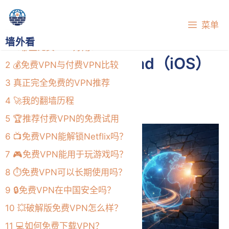
跳
目录
至
菜单
内
墙外看
1
🔍哪些免费VPN好用？
容
如何在iPhone或iPad（iOS）
2
💰免费VPN与付费VPN比较
上设置VPN
3
真正完全免费的VPN推荐
2026年7月1日
4
🚀我的翻墙历程
5
🏆推荐付费VPN的免费试用
6
📺免费VPN能解锁Netflix吗？
7
🎮免费VPN能用于玩游戏吗？
8
⏱️免费VPN可以长期使用吗？
9
🔒免费VPN在中国安全吗？
10
💥破解版免费VPN怎么样？
11
💻如何免费下载VPN？