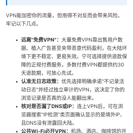
VPN能加密你的流量，但用得不对反而会带来风险。
牢记以下几点。
远离"免费VPN"：
大量免费VPN靠出售用户数
据、植入广告甚至夹带恶意代码盈利，在大陆环
境下更不稳定、更易失效。宁可选择提供退款保
障的正规付费服务，多数付费VPN都提供约30
天退款期，可放心先试。
认准无日志政策：
优先选择明确承诺"不记录活
动日志"并经过独立审计的VPN，这决定了你的
浏览记录是否真的没人能翻出来。
核对是否漏了DNS或IP：
连上VPN后，可在浏
览器搜索"IP检测"类页面确认显示的是境外IP、
且DNS没有泄露回大陆。
公共Wi-Fi必开VPN：
机场、酒店、咖啡馆的开