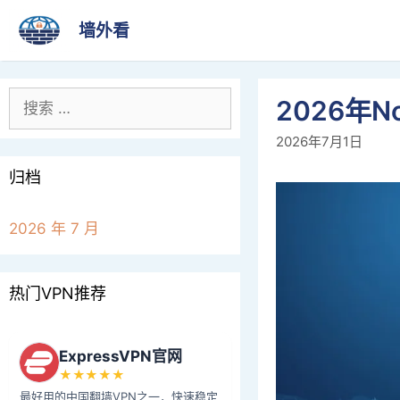
跳
墙外看
至
内
容
搜
2026年
索：
2026年7月1日
归档
2026 年 7 月
热门VPN推荐
ExpressVPN官网
★★★★★
最好用的中国翻墙VPN之一，快速稳定