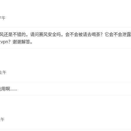
 下午
赛风还是不错的，请问赛风安全吗，会不会被请去喝茶？它会不会泄
vpn？谢谢解答。
 上午
能用啊……
上午