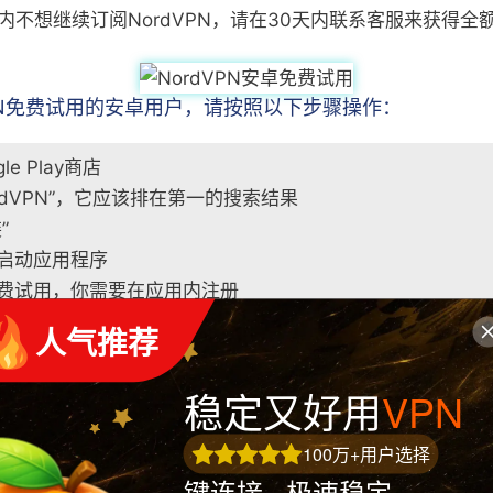
内不想继续订阅NordVPN，请在30天内联系客服来获得全
VPN免费试用的安卓用户，请按照以下步骤操作：
le Play商店
rdVPN”，它应该排在第一的搜索结果
”
启动应用程序
费试用，你需要在应用内注册
帐户
 人气推荐
套餐并完成支付
稳定又好用
VPN
Play商店下载，你需要走应用商店的支付渠道，因此请谨慎选
款。
100万+用户选择
键连接 · 极速稳定