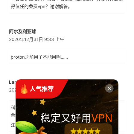
得信任的免费vpn？谢谢解答。
阿尔及利亚球
2020年12月31日 9:33 上午
proton之前用了不能用啊……
Larry
 人气推荐
2020年7月29日 4:51 上午
科学上网，推荐大家使用优质的梯子：*************
稳定又好用
VPN
台湾供应商，连上就不用断开。
注意：请按照国家法律约束使用网络！