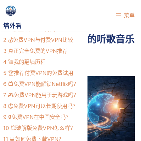
跳
目录
至
菜单
内
墙外看
1
🔍哪些免费VPN好用？
容
2026年国外最热门的听歌音乐
2
💰免费VPN与付费VPN比较
软件推荐
3
真正完全免费的VPN推荐
2026年7月1日
4
🚀我的翻墙历程
5
🏆推荐付费VPN的免费试用
6
📺免费VPN能解锁Netflix吗？
7
🎮免费VPN能用于玩游戏吗？
8
⏱️免费VPN可以长期使用吗？
9
🔒免费VPN在中国安全吗？
10
💥破解版免费VPN怎么样？
11
💻如何免费下载VPN？