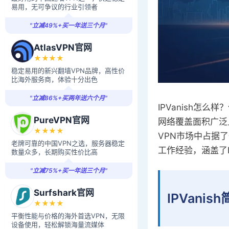
易用，无可争议的行业引领者
"立减49%+买一年送三个月"
AtlasVPN官网
★★★★
稳定易用的新兴翻墙VPN品牌，高性价
比海外服务商，体验十分出色
"立减86%+买两年送六个月"
IPVanish怎么
PureVPN官网
网络覆盖面积广泛
★★★★
VPN市场中占据了
老牌可靠的中国VPN之选，服务器稳定
工作经验，涵盖了
数量众多，长期购买性价比高
"立减75%+买一年送三个月"
Surfshark官网
IPVanis
★★★★
平衡性能与价格的海外首选VPN，无限
设备使用，轻松解锁海量流媒体