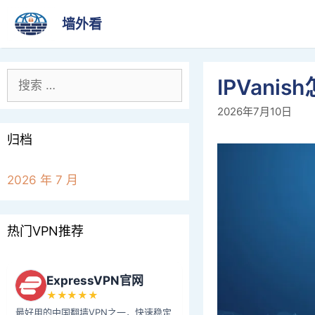
跳
墙外看
至
内
容
搜
IPVani
索：
2026年7月10日
归档
2026 年 7 月
热门VPN推荐
ExpressVPN官网
★★★★★
最好用的中国翻墙VPN之一，快速稳定