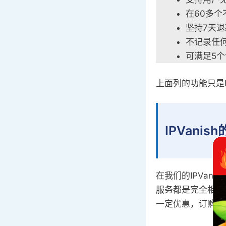
在60多个
坚持7天
不记录任
可满足5
上面列的功能只是I
IPVanis
在我们的IPVan
服务都是完全相同
一定优惠，订购时