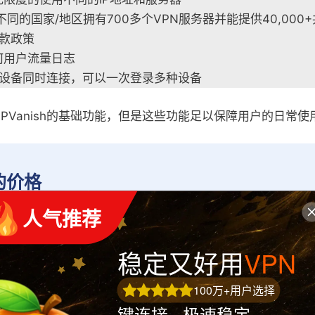
不同的国家/地区拥有700多个VPN服务器并能提供40,000+
退款政策
何用户流量日志
个设备同时连接，可以一次登录多种设备
PVanish的基础功能，但是这些功能足以保障用户的日常使
h的价格
 人气推荐
ish测评中，我们重点研究了IPVanish不同的购买套餐，所有
稳定又好用
VPN
的，价格变化完全是由使用时间的长短决定的。但是，商家
间越长，每月需要支付的费用反而会少很多。
100万+用户选择
键连接 · 极速稳定