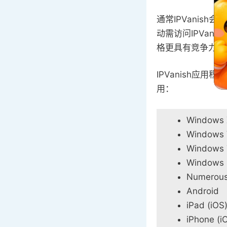
通常IPVani
动需访问IPVa
格更具有竞争力的
IPVanish
用：
Windows
Windows 
Windows 
Windows 
Numerous
Android
iPad (iOS
iPhone (i