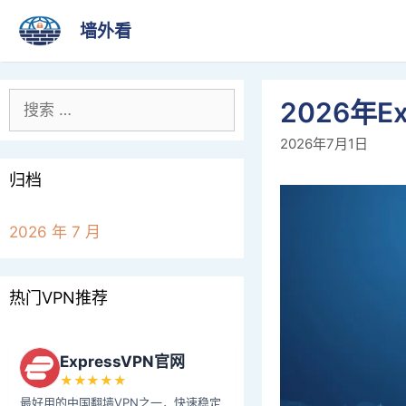
跳
墙外看
至
内
容
搜
2026年E
索：
2026年7月1日
归档
2026 年 7 月
热门VPN推荐
ExpressVPN官网
★★★★★
最好用的中国翻墙VPN之一，快速稳定