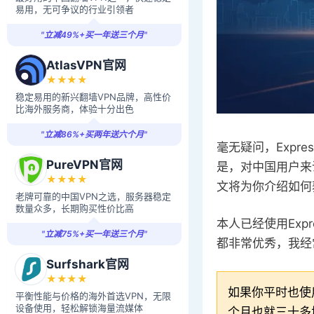
易用，无可争议的行业引领者
"立减49%+买一年送三个月"
AtlasVPN官网
★★★★
稳定易用的新兴翻墙VPN品牌，高性价
比海外服务商，体验十分出色
"立减86%+买两年送六个月"
毫无疑问，Expr
PureVPN官网
是，对中国用户来
★★★★
文将为你介绍如何获
老牌可靠的中国VPN之选，服务器稳定
数量众多，长期购买性价比高
本人已经使用Exp
"立减75%+买一年送三个月"
都非常优秀，我经
Surfshark官网
★★★★
如果你平时也使
平衡性能与价格的海外首选VPN，无限
设备使用，轻松解锁海量流媒体
个月也就三十多块