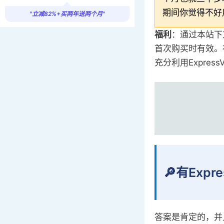
期间你觉得不好
"立减82%+买两年送两个月"
福利
：通过本站下
首次购买时有效。在
充分利用Expre
🔎有Exp
答案是肯定的，并且