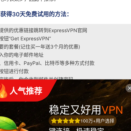
获得30天免费试用的方法：
供的优惠链接跳转到ExpressVPN官网
”Get ExpressVPN”
要的套餐(记住买一年送3个月的优惠)
入你的电子邮件地址
、信用卡、PayPal、比特币等多种方式付款
按钮进行付款
完毕后，你会收到邮件并创建密码
 人气推荐
essVPN后台下载并安装安卓、iOS、Windows、Mac客户
稳定又好用
VPN
essVPN免费试用的Android用户，请按照以下步骤
100万+用户选择
le Play商店
键连接 · 极速稳定